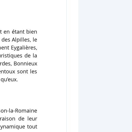
t en étant bien 
es Alpilles, le 
nt Eygalières, 
istiques de la 
rdes, Bonnieux 
ntoux sont les 
 qu’eux.
son-la-Romaine 
raison de leur 
 dynamique tout 