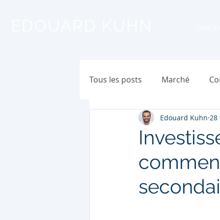
EDOUARD KUHN
Serv
Tous les posts
Marché
Co
Edouard Kuhn
28 
Investis
comment 
secondai